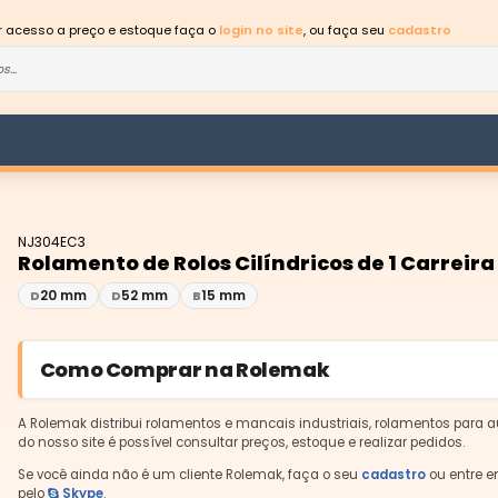
er acesso a preço e estoque faça o
login no site
, ou faça seu
cadastro
NJ304EC3
Rolamento de Rolos Cilíndricos de 1 Carreira
20 mm
52 mm
15 mm
D
D
B
Como Comprar na Rolemak
A Rolemak distribui rolamentos e mancais industriais, rolamentos para a
do nosso site é possível consultar preços, estoque e realizar pedidos.
Se você ainda não é um cliente Rolemak, faça o seu
cadastro
ou entre e
pelo
Skype
.