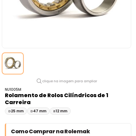
clique na imagem para ampliar
NU1005M
Rolamento de Rolos Cilíndricos de 1
Carreira
25 mm
47 mm
12 mm
D
D
B
Como Comprar na Rolemak