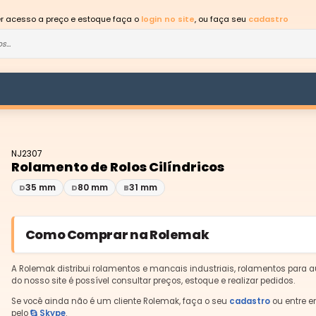
er acesso a preço e estoque faça o
login no site
, ou faça seu
cadastro
NJ2307
Rolamento de Rolos Cilíndricos
35 mm
80 mm
31 mm
D
D
B
Como Comprar na Rolemak
A Rolemak distribui rolamentos e mancais industriais, rolamentos para a
do nosso site é possível consultar preços, estoque e realizar pedidos.
Se você ainda não é um cliente Rolemak, faça o seu
cadastro
ou entre e
pelo
Skype
.